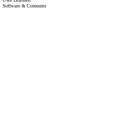
Uwe Driessen
Software & Computer
Lembergstr. 33
67824 Feilbingert
Kontakt:
Telefon:
+49 6708 660045
Telefax:
+49 6708 661397
E-Mail:
driessen@fblan.de
Umsatzsteuer-ID:
Umsatzsteuer-Identifikationsnummer gemäß §27 a Umsatzsteuergeset
DE148126265
Aufsichtsbehörde: